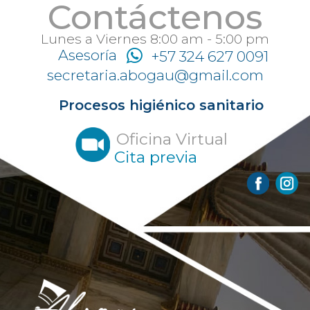
Contáctenos
Lunes a Viernes 8:00 am - 5:00 pm
Asesoría
+57 324 627 0091
secretaria.abogau@gmail.com
Procesos higiénico sanitario
Oficina Virtual
Cita previa